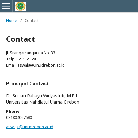
Home
/
Contact
Contact
Jl. Sisingamangaraja No. 33
Telp. 0231-235900
Email: aswaja@unucirebon.ac.id
Principal Contact
Dr. Suciati Rahayu Widyastuti, M.Pd.
Universitas Nahdlatul Ulama Cirebon
Phone
081804067680
aswaja@unucirebon.ac.id