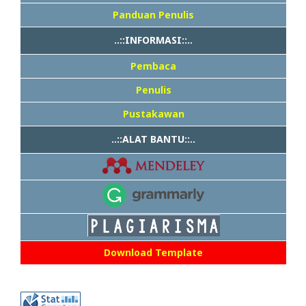
Panduan Penulis
..::INFORMASI::..
Pembaca
Penulis
Pustakawan
..::ALAT BANTU::..
Download Template