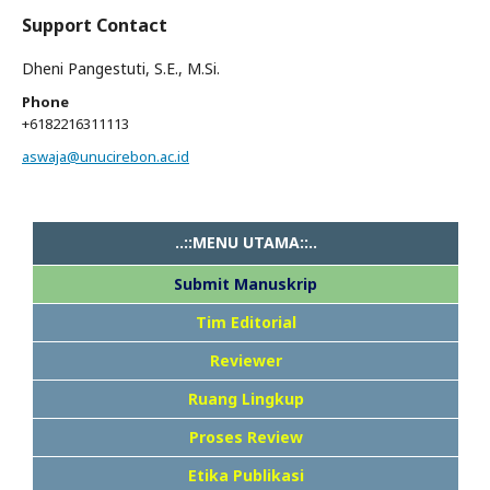
Support Contact
Dheni Pangestuti, S.E., M.Si.
Phone
+6182216311113
aswaja@unucirebon.ac.id
..::MENU UTAMA::..
Submit Manuskrip
Tim Editorial
Reviewer
Ruang Lingkup
Proses Review
Etika Publikasi