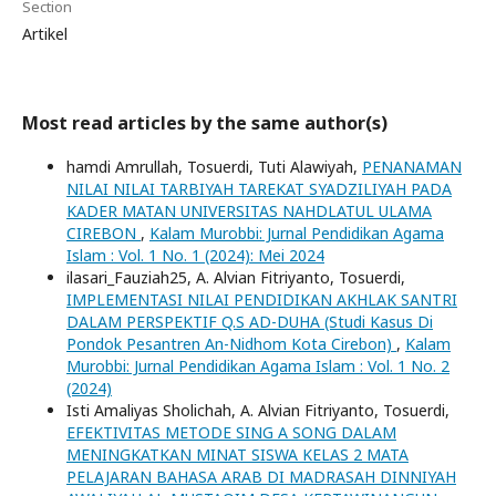
Section
Artikel
Most read articles by the same author(s)
hamdi Amrullah, Tosuerdi, Tuti Alawiyah,
PENANAMAN
NILAI NILAI TARBIYAH TAREKAT SYADZILIYAH PADA
KADER MATAN UNIVERSITAS NAHDLATUL ULAMA
CIREBON
,
Kalam Murobbi: Jurnal Pendidikan Agama
Islam : Vol. 1 No. 1 (2024): Mei 2024
ilasari_Fauziah25, A. Alvian Fitriyanto, Tosuerdi,
IMPLEMENTASI NILAI PENDIDIKAN AKHLAK SANTRI
DALAM PERSPEKTIF Q.S AD-DUHA (Studi Kasus Di
Pondok Pesantren An-Nidhom Kota Cirebon)
,
Kalam
Murobbi: Jurnal Pendidikan Agama Islam : Vol. 1 No. 2
(2024)
Isti Amaliyas Sholichah, A. Alvian Fitriyanto, Tosuerdi,
EFEKTIVITAS METODE SING A SONG DALAM
MENINGKATKAN MINAT SISWA KELAS 2 MATA
PELAJARAN BAHASA ARAB DI MADRASAH DINNIYAH