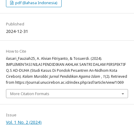
pdf (Bahasa Indonesia)
Published
2024-12-31
How to Cite
ilasari_Fauziah25, A. Alvian Fitriyanto, & Tosuerdi. (2024).
IMPLEMENTASI NILAI PENDIDIKAN AKHLAK SANTRI DALAM PERSPEKTIF
Q.S AD-DUHA (Studi Kasus Di Pondok Pesantren An-Nidhom Kota
Cirebon).
Kalam Murobbi: Jurnal Pendidikan Agama Islam
,
1
(2). Retrieved
from https://journal.unucirebon.ac.id/index.php/asf/article/view/1069
More Citation Formats
Issue
Vol. 1 No. 2 (2024)