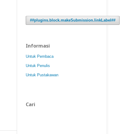
##plugins.block.makeSubmission.linkLabel##
Informasi
Untuk Pembaca
Untuk Penulis
Untuk Pustakawan
Cari