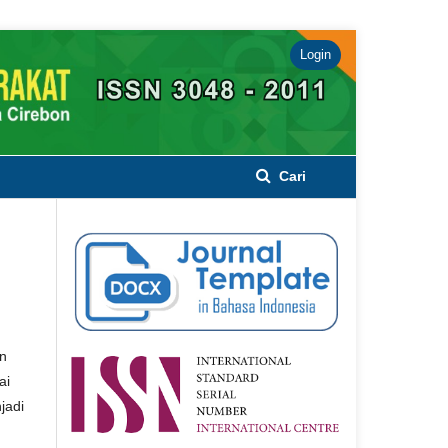
Login
Cari
an
ai
jadi