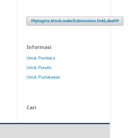
##plugins.block.makeSubmission.linkLabel##
Informasi
Untuk Pembaca
Untuk Penulis
Untuk Pustakawan
Cari