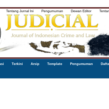
Tentang Jurnal Ini
Pengumuman
Dewan Editor
Tenta
asi
Terkini
Arsip
Template
Pengumuman
Daft