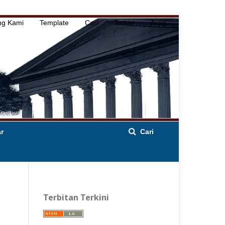
ng Kami
Template
Cari
Terkini
Arsip
ar
Cari
Terbitan Terkini