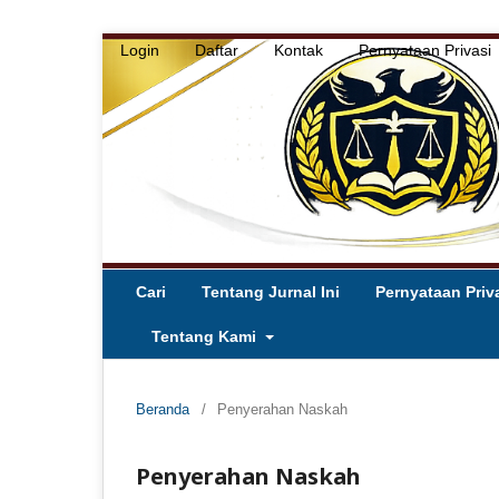
Login
Daftar
Kontak
Pernyataan Privasi
Cari
Tentang Jurnal Ini
Pernyataan Priv
Tentang Kami
Beranda
/
Penyerahan Naskah
Penyerahan Naskah