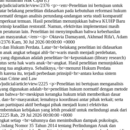
rman suniaman
Hak Cipta (c)
hp/judicial/article/view/2376
<p><em>Penelitian ini bertujuan untuk
tar belakang penelitian didasarkan pada kebutuhan reformasi hukum
normatif dengan analisis perundang-undangan serta studi komparatif
memperkuat temuan. Hasil penelitian menunjukkan bahwa KUHP Baru
insip keadilan restoratif. Namun, efektivitas implementasi masih
 peraturan lain. Penelitian ini menyimpulkan bahwa keberhasilan
ungan masyarakat.</em></p>
Oktavia Damayanti, Akhmad Rifa'i, Adam
w/2376
Kam, 30 Jul 2026 00:00:00 +0000
dan Hukum Perdata. Latar<br>belakang penelitian ini didasarkan
m anak angkat sebagai ahli<br>waris masih menjadi perdebatan,
ang digunakan adalah penelitian<br>kepustakaan (library research)
tus serta hak waris anak<br>angkat. Hasil penelitian menunjukkan
orang tua angkatnya. Sebaliknya,<br>menurut Hukum Perdata
arena itu, terjadi perbedaan prinsipil<br>antara kedua sistem
esian Crime and Law
p/judicial/article/view/2225
<p>Penelitian ini bertujuan menganalisis
 yang digunakan adalah<br>penelitian hukum normatif dengan metode
jukkan bahwa<br>meskipun kerangka hukum telah memberikan dasar
an<br>masyarakat; lemahnya koordinasi antar pihak terkait; serta
artisipasi aktif berbagai pihak menjadi kunci efektivitas
entukan kebijakan yang lebih proaktif untuk melindungi anak dari
w/2225
Rab, 29 Jul 2026 00:00:00 +0000
ngkat setiap <br>tahunnya dan menimbulkan dampak psikologis,
ng-Undang Nomor 35 Tahun 2014 tentang Perlindungan Anak dan