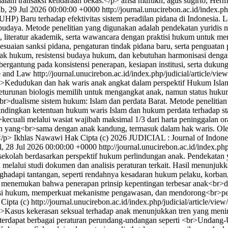
 dalam transaksi kendaraan bekas.</p>
afisa muftikh; agus sugirto, He
b, 29 Jul 2026 00:00:00 +0000
http://journal.unucirebon.ac.id/index.p
 Baru terhadap efektivitas sistem peradilan pidana di Indonesia. La
n budaya. Metode penelitian yang digunakan adalah pendekatan yuridis 
 literatur akademik, serta wawancara dengan praktisi hukum untuk 
aian sanksi pidana, pengaturan tindak pidana baru, serta penguatan pr
ak hukum, resistensi budaya hukum, dan kebutuhan harmonisasi dengan
ergantung pada konsistensi penerapan, kesiapan institusi, serta duk
me and Law
http://journal.unucirebon.ac.id/index.php/judicial/article/vie
>Kedudukan dan hak waris anak angkat dalam perspektif Hukum Islam 
keturunan biologis memilih untuk mengangkat anak, namun status huku
>dualisme sistem hukum: Islam dan perdata Barat. Metode penelitian y
dingkan ketentuan hukum waris Islam dan hukum perdata terhadap sta
kecuali melalui wasiat wajibah maksimal 1/3 dari harta peninggalan 
 yang<br>sama dengan anak kandung, termasuk dalam hak waris. Oleh k
</p>
Ikhlas Nawawi
Hak Cipta (c) 2026 JUDICIAL : Journal of Indon
l, 28 Jul 2026 00:00:00 +0000
http://journal.unucirebon.ac.id/index.ph
sekolah berdasarkan perspektif hukum perlindungan anak. Pendekatan
n melalui studi dokumen dan analisis peraturan terkait. Hasil menun
dapi tantangan, seperti rendahnya kesadaran hukum pelaku, korban, d
menemukan bahwa penerapan prinsip kepentingan terbesar anak<br>dan p
asi hukum, memperkuat mekanisme pengawasan, dan mendorong<br>pemb
Cipta (c)
http://journal.unucirebon.ac.id/index.php/judicial/article/vie
>Kasus kekerasan seksual terhadap anak menunjukkan tren yang meni
h terdapat berbagai peraturan perundang-undangan seperti <br>Unda