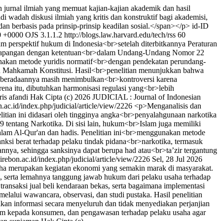
jurnal ilmiah yang memuat kajian-kajian akademik dan hasil
i wadah diskusi ilmiah yang kritis dan konstruktif bagi akademisi,
 berbasis pada prinsip-prinsip keadilan sosial.</span></p>
id-ID
0 +0000
OJS 3.1.1.2
http://blogs.law.harvard.edu/tech/rss
60
lam perspektif hukum di Indonesia<br>setelah diterbitkannya Peraturan
e di lapangan dengan ketentuan<br>dalam Undang-Undang Nomor 22
unakan metode yuridis normatif<br>dengan pendekatan perundang-
an Mahkamah Konstitusi. Hasil<br>penelitian menunjukkan bahwa
beradaannya masih menimbulkan<br>kontroversi karena
na itu, dibutuhkan harmonisasi regulasi yang<br>lebih
ris afandi
Hak Cipta (c) 2026 JUDICIAL : Journal of Indonesian
n.ac.id/index.php/judicial/article/view/2226
<p>Menganalisis dan
itian ini didasari oleh tingginya angka<br>penyalahgunaan narkotika
tentang Narkotika. Di sisi lain, hukum<br>Islam juga memiliki
 dalam Al-Qur'an dan hadis. Penelitian ini<br>menggunakan metode
nksi berat terhadap pelaku tindak pidana<br>narkotika, termasuk
nya, sehingga sanksinya dapat berupa had atau<br>ta’zir tergantung
cirebon.ac.id/index.php/judicial/article/view/2226
Sel, 28 Jul 2026
aha merupakan kegiatan ekonomi yang semakin marak di masyarakat.
s, serta lemahnya tanggung jawab hukum dari pelaku usaha terhadap
ransaksi jual beli kendaraan bekas, serta bagaimana implementasi
lalui wawancara, observasi, dan studi pustaka. Hasil penelitian
n informasi secara menyeluruh dan tidak menyediakan perjanjian
hukum kepada konsumen, dan pengawasan terhadap pelaku usaha agar