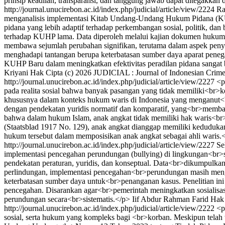
prinsip keadilan, transparansi, dan tanggung jawab dapat ditegakkan
http://journal.unucirebon.ac.id/index.php/judicial/article/view/2224
Ra
menganalisis implementasi Kitab Undang-Undang Hukum Pidana (KUHP)
pidana yang lebih adaptif terhadap perkembangan sosial, politik, da
terhadap KUHP lama. Data diperoleh melalui kajian dokumen hukum,
membawa sejumlah perubahan signifikan, terutama dalam aspek penyesu
menghadapi tantangan berupa keterbatasan sumber daya aparat peneg
KUHP Baru dalam meningkatkan efektivitas peradilan pidana sangat b
Kriyani
Hak Cipta (c) 2026 JUDICIAL : Journal of Indonesian Cri
http://journal.unucirebon.ac.id/index.php/judicial/article/view/2227
<p
pada realita sosial bahwa banyak pasangan yang tidak memiliki<br>
khususnya dalam konteks hukum waris di Indonesia yang menganut<br
dengan pendekatan yuridis normatif dan komparatif, yang<br>memban
bahwa dalam hukum Islam, anak angkat tidak memiliki hak waris<br>
(Staatsblad 1917 No. 129), anak angkat dianggap memiliki kedudukan
hukum tersebut dalam memposisikan anak angkat sebagai ahli waris.
http://journal.unucirebon.ac.id/index.php/judicial/article/view/2227
Se
implementasi pencegahan perundungan (bullying) di lingkungan<br>
pendekatan peraturan, yuridis, dan konseptual. Data<br>dikumpulka
perlindungan, implementasi pencegahan<br>perundungan masih mengha
keterbatasan sumber daya untuk<br>penanganan kasus. Penelitian ini 
pencegahan. Disarankan agar<br>pemerintah meningkatkan sosialis
perundungan secara<br>sistematis.</p>
Iif Abdur Rahman Farid
Hak 
http://journal.unucirebon.ac.id/index.php/judicial/article/view/2222
<p
sosial, serta hukum yang kompleks bagi <br>korban. Meskipun tela