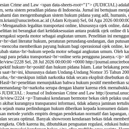
esian Crime and Law <span data-sheets-root="1"> (JUDICIAL) adalah 
serta sistem peradilan pidana di Indonesia. Jurnal ini bertujuan menjad
hami dan mengembangkan sistem hukum pidana yang adil, humanis, dan
m.kriani@unucirebon.ac.id (Adam Kriyani)
Sel, 04 Agu 2026 00:00:0
>Menganalisis legalitas transportasi online, khususnya ojek online, da
itian ini berangkat dari ketidaksesuaian antara praktik ojek onlin
mengakui sepeda motor sebagai angkutan umum. Penelitian ini mengg
er<br>dari literatur hukum, peraturan perundang-undangan, dan putus
mencoba memberikan payung hukum bagi operasional ojek online, ke
ngubah status<br>hukum sepeda motor sebagai angkutan umum. Oleh kare
gi para pelaku transportasi<br>online serta pengguna jasanya.</p>
id
icle/view/2228
Sel, 28 Jul 2026 00:00:00 +0000
http://journal.unucirebo
pektif hukum<br>positif dan hukum pidana Islam. Latar belakang penel
laku saat<br>ini, khususnya dalam Undang-Undang Nomor 35 Tahun 2009 
koba,<br>meskipun istilah narkotika tidak secara eksplisit disebutkan
f. Hasil<br>penelitian menunjukkan bahwa hukum positif memberikan sa
am memandang<br>narkoba serupa dengan khamr karena efek memabukkan
6 JUDICIAL : Journal of Indonesian Crime and Law
http://journal.unu
ticle/view/2224
<p>Transaksi kendaraan bermotor bekas oleh pelaku us
akibat kurangnya transparansi informasi, tidak adanya jaminan tertuli
isis sejauh mana perlindungan hukum diberikan kepada konsumen dalam t
an metode yuridis empiris dengan pendekatan normatif dan lapangan, me
n secara optimal. Banyak showroom kendaraan bekas tidak memberika
i sengketa. Oleh karena itu, dibutuhkan penguatan regulasi, edukasi 