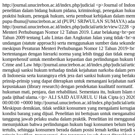
http://journal.unucirebon.ac.id/index.php/judicial
<p>Journal of Indon
penelitian dalam bidang hukum pidana, kriminologi, penegakan hukum, 
praktisi hukum, penegak hukum, serta pembuat kebijakan dalam mema
pupu-fhunu@unucirebon.ac.id (PUPU SRIWULAN SUMAYA)
ada
http://journal.unucirebon.ac.id/index.php/judicial/article/view/2228
<p
Menteri Perhubungan Nomor 12 Tahun 2019. Latar belakang<br>penel
Tahun 2009 tentang Lalu Lintas dan Angkutan Jalan yang tidak<br>
undangan (statute approach) serta menggunakan sumber data sekund
meskipun Peraturan Menteri Perhubungan Nomor 12 Tahun 2019<br>
bertentangan dengan hierarki norma yang lebih tinggi dan tidak me
komprehensif untuk memberikan kepastian dan perlindungan hukum ba
Crime and Law
http://journal.unucirebon.ac.id/index.php/judicial/art
mengkaji sanksi hukum terhadap tindak kejahatan narkoba dalam pers
di Indonesia serta kurangnya efek jera dari sanksi hukum yang ber
prinsip-prinsip yang dapat diterapkan untuk menangani kejahatan nar
kepustakaan (library research) dengan pendekatan kualitatif normati
hukuman mati, penjara, dan rehabilitasi. Sementara itu, hukum Isl
pada ijtihad ulama.</p>
ALI SAID AUFARUL U
Hak Cipta (c) 202
00:00:00 +0000
http://journal.unucirebon.ac.id/index.php/judicial/ar
Meskipun demikian, tidak sedikit konsumen yang mengalami kerugian 
kondisi barang yang dijual. Penelitian ini bertujuan untuk menganal
tanggung jawab pelaku usaha dalam praktik. Penelitian ini menggunak
menunjukkan bahwa perlindungan hukum bagi konsumen belum berjala
tertulis, sehingga konsumen berada dalam posisi lemah ketika terjad