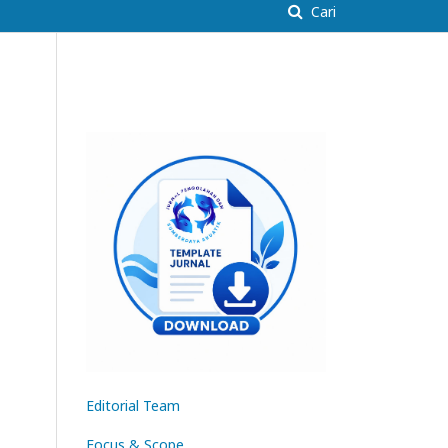
Cari
Editorial Tea
m
Focus & Scope