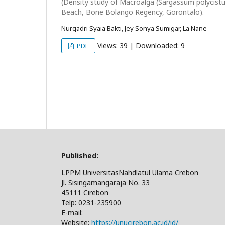
(Density study of Macroalga (Sargassum polycistu
Beach, Bone Bolango Regency, Gorontalo).
Nurqadri Syaia Bakti, Jey Sonya Sumigar, La Nane
Views: 39 | Downloaded: 9
PDF
Published:
LPPM UniversitasNahdlatul Ulama Crebon
Jl. Sisingamangaraja No. 33
45111 Cirebon
Telp: 0231-235900
E-mail:
Website:
https://unucirebon.ac.id/id/