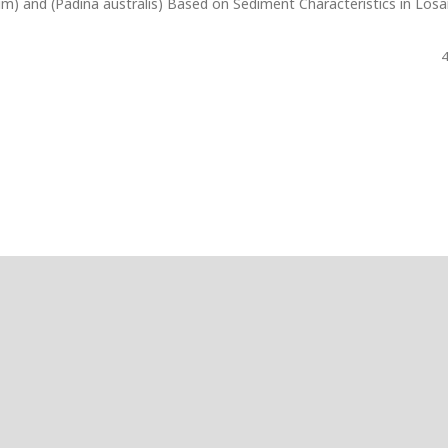
m) and (Padina australis) Based on Sediment Characteristics in Losa
4