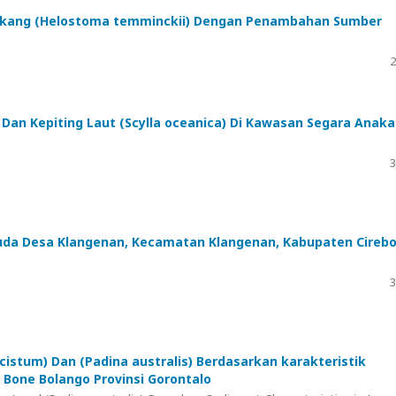
oakang (Helostoma temminckii) Dengan Penambahan Sumber
2
) Dan Kepiting Laut (Scylla oceanica) Di Kawasan Segara Anak
3
uda Desa Klangenan, Kecamatan Klangenan, Kabupaten Cireb
3
istum) Dan (Padina australis) Berdasarkan karakteristik
 Bone Bolango Provinsi Gorontalo