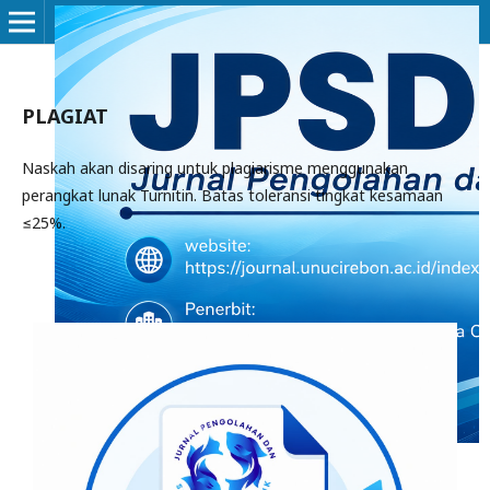
PLAGIAT
Naskah akan disaring untuk plagiarisme menggunakan
perangkat lunak Turnitin. Batas toleransi tingkat kesamaan
≤25%.