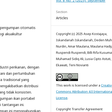
Vol. 8 No. 2 (2025): September
Section
Articles
, pengumpan otomatis
ogi akuakultur
Copyright (c) 2025 Asep Kostajaya,
Iskandariah Iskandariah, Deden Mu
Nurdin, Amar Maulana, Maulana Hadij
Ruspendi Ruspendi, Billi Rifa Kusuma
Muhamad Sidiq Ali, Lusia Cipto Astuti,
Ekawati, Teni Novianti
ustri perikanan, dengan
ewani dan pertumbuhan
 tradisional yang
This work is licensed under a
Creativ
mengakibatkan distribusi
Commons Attribution 4.0 Internationa
ng tidak konsisten.
License
.
ngumpan ikan portabel
 tantangan ini.
Copyright Transfer Agreement
mpan ini menggabungkan