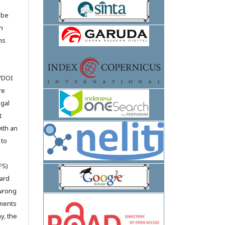
 be
n
ns
e
k/DOI
re
egal
t
ith an
 to
FS)
oard
 wrong
ements
y, the