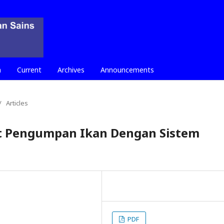
h
Current
Archives
Announcements
/
Articles
at Pengumpan Ikan Dengan Sistem
PDF