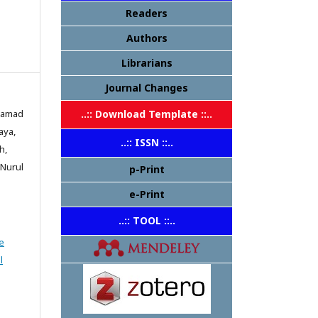
Readers
Authors
Librarians
Journal Changes
hamad
..:: Download Template ::..
aya,
..:: ISSN ::..
h,
 Nurul
p-Print
e-Print
..:: TOOL ::..
e
l