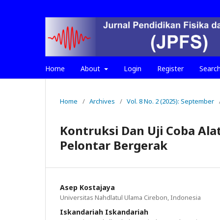
Home
About
Login
Register
Searc
Home
/
Archives
/
Vol. 8 No. 2 (2025): September
Kontruksi Dan Uji Coba Al
Pelontar Bergerak
Asep Kostajaya
Universitas Nahdlatul Ulama Cirebon, Indonesia
Iskandariah Iskandariah