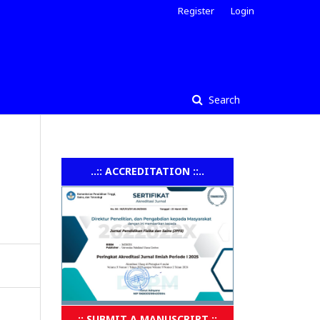
Register
Login
Search
..:: ACCREDITATION ::..
..:: SUBMIT A MANUSCRIPT ::..