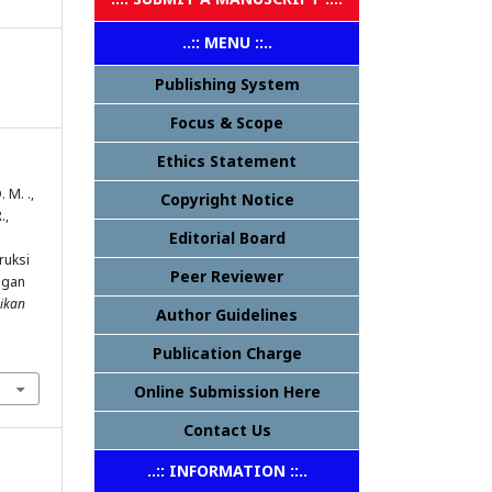
..:: MENU ::..
Publishing System
Focus & Scope
Ethics Statement
. M. .,
Copyright Notice
.,
Editorial Board
truksi
Peer Reviewer
ngan
dikan
Author Guidelines
Publication Charge
Online Submission Here
Contact Us
..:: INFORMATION ::..