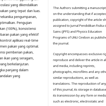
silasi yang dikendalikan
The Authors submitting a manuscript
pakan yang tepat dan luas.
on the understanding that if accepted
, mekanika pengumpanan,
publication, copyright of the article sh
optimalkan. Pengujian
assigned to Jurnal Pendidikan Fisika 
kan (100%), konsistensi
Sains (JPFS) and Physics Education
baran pakan yang efektif
Programs of UNU Cirebon as publish
kontrol aplikasi real-time
the journal.
jemen pakan yang optimal.
ensi pemberian pakan,
Copyright encompasses exclusive rig
n ikan yang seragam,
reproduce and deliver the article in a
ang berkelanjutan.
and media, including reprints,
ngka panjang dalam
photographs, microfilms and any oth
eandalan yang
similar reproductions, as well as
translations. The reproduction of any
of this journal, its storage in databa
its transmission by any form or media
such as electronic, electrostatic and