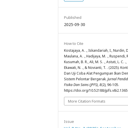
Published
2025-09-30
How to Cite
Kostajaya, A. ., Iskandariah, I., Nurdin, D
Maulana, A. ., Hadijaya, M. ., Ruspendi, R
Kusumah, B. R., Ali, M. S. ., Astuti, L. C. .,
Ekawati, N. ., & Novianti, T. . (2025). Kon
Dan Uji Coba Alat Pengumpan Ikan De
Sistem Pelontar Bergerak.
Jurnal Pendi
Fisika Dan Sains (JPFS)
,
8
(2), 96-105.
https://doi.org/10.52188/jpfs.v8i2.1365
More Citation Formats
Issue