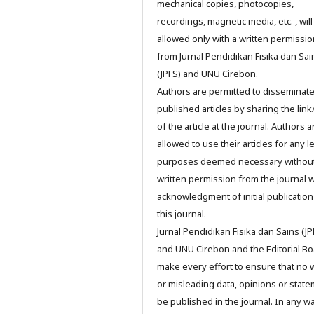
mechanical copies, photocopies,
recordings, magnetic media, etc. , will
allowed only with a written permissio
from Jurnal Pendidikan Fisika dan Sai
(JPFS) and UNU Cirebon.
Authors are permitted to disseminat
published articles by sharing the lin
of the article at the journal. Authors a
allowed to use their articles for any l
purposes deemed necessary withou
written permission from the journal w
acknowledgment of initial publication
this journal.
Jurnal Pendidikan Fisika dan Sains (JP
and UNU Cirebon and the Editorial B
make every effort to ensure that no
or misleading data, opinions or stat
be published in the journal. In any wa