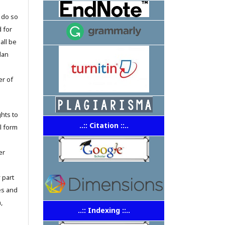
 do so
 for
all be
dan
er of
hts to
..:: Citation ::..
ll form
er
 part
ses and
,
..:: Indexing ::..