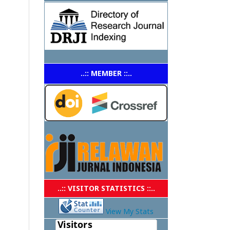
..:: MEMBER ::..
..:: VISITOR STATISTICS ::..
View My Stats