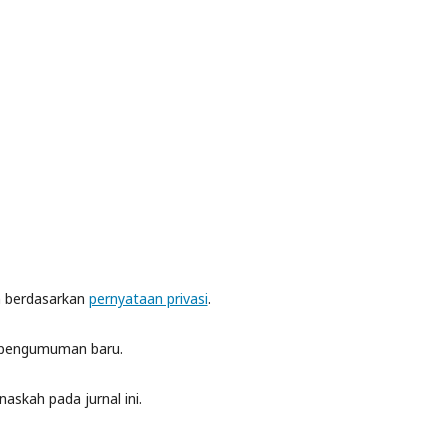
an berdasarkan
pernyataan privasi
.
an pengumuman baru.
askah pada jurnal ini.