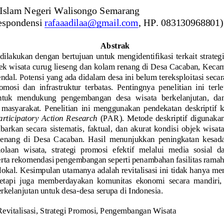
 Islam Negeri Walisongo Semarang
espondensi
rafaaadi
laa@gmail.com
, 
HP. 
083130968801
)
Abstrak
i dilakukan dengan bertujuan untuk mengidentifikasi terkait strat
jek wisata curug lieseng dan kolam renang di Desa Cacaban, Kecam
dal. Potensi yang ada didalam desa ini belum tereksploi
tasi seca
mosi  dan  infrastruktur  terbatas.  Pentingnya  penelitian  ini  terl
 untuk  mendukung  pengembangan  desa  wisata  berkelanjutan,  da
 masyarakat.  Penelitian  ini  menggunaka
n  pendekatan  deskriptif  k
articipatory  Action  Research
(PAR).  Metode  deskriptif  digunakan
rkan  secara  sistematis,  faktual,  dan  akurat  kondisi  objek  wisat
enang  di  Desa  Cacaba
n.  Hasil  menunjukkan  peningkatan  kesad
lolaan
wisata,
strategi
promosi
efektif
melalui
media
sosial
d
 serta rekomendasi pengembangan seperti penambahan fasilitas rama
lokal
. Kesimpulan utamanya adalah revitalisasi ini tidak hanya me
 tetapi  juga  memberdayakan  komunitas  ekonomi  secara  mandiri,
rkelanjutan untuk desa
-
desa serupa di Indonesia.
Revitalisasi, Strategi Promosi, Pengembangan Wisata