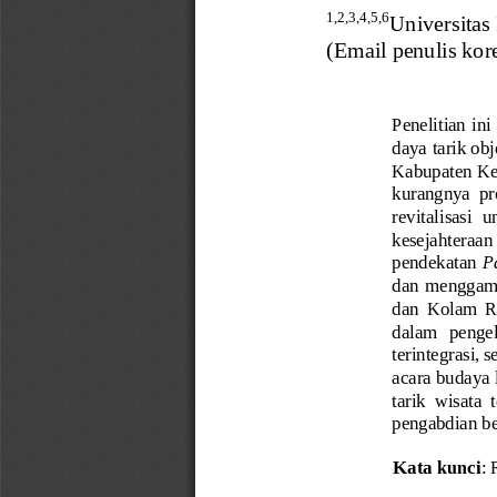
1,2,3,4,5,6
Universitas
(
Email penulis kor
Penelitian in
daya tarik ob
Kabupaten Ken
kurangnya  pro
revitalisasi 
kesejahteraan 
pendekatan 
P
dan  menggamba
dan  Kolam  R
dalam   penge
terintegrasi,
acara budaya 
tarik  wisata 
pengabdian be
Kata kunci
: 