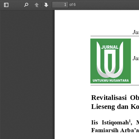
of 6
Toggle
Find
Previous
Next
Sidebar
Ju
Ju
Revitalisasi  O
Lieseng dan K
1
Iis 
Istiqomah
, 
Famiarsih Arba’a