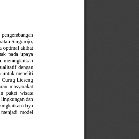
egi pengembangan 
atan Singorojo, 
ra optimal akibat 
etak  pada  upaya 
n  meningkatkan 
ualitatif  dengan 
  untuk  meneliti 
a  Curug  Lieseng 
aran  masyarakat 
an
paket
wisata 
h lingkungan dan 
ningkatkan daya 
  menjadi  model 