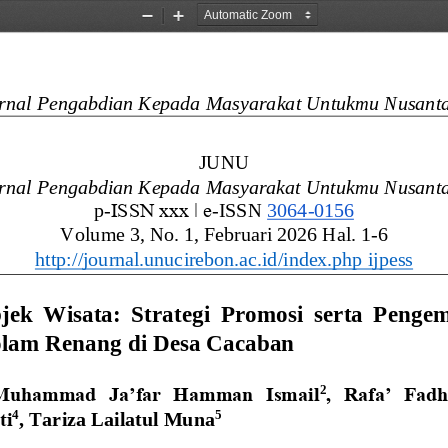
Zoom
Zoom
Out
In
rnal 
Pengabdian Kepada Masyarakat Untukmu Nusant
JUNU
rnal Pengabdian Kepada Masyarakat Untukmu Nusant
ISSN xxx ǀ e
p
-
-
ISSN 
3064
-
0156
Volume 3, No. 1, Februari 202
6
Hal. 1
-
6
http://journal.unucirebon.ac.id/index.php ijpess
bjek  Wisata:  Strategi  Promosi  serta  Peng
olam Renang di Desa Cacaban
2
 Muhammad  Ja’far  Hamman  Ismail
,  Rafa’  Fad
4
5
ti
, Tariza Lailatul Muna