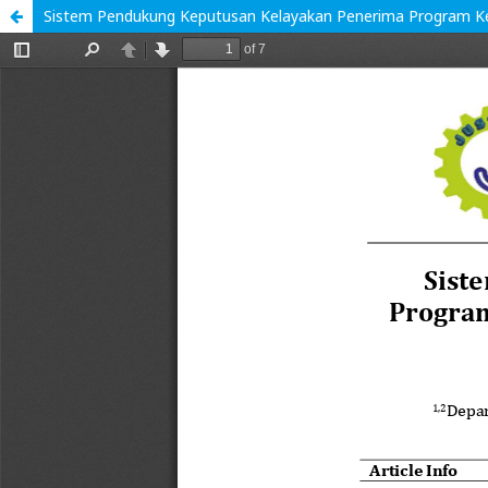
Sistem Pendukung Keputusan Kelayakan Penerima Program Ke