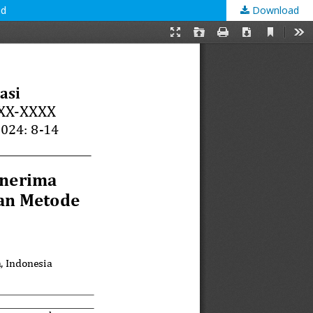
id
Download