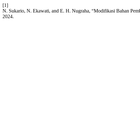
[1]
N. Sukario, N. Ekawati, and E. H. Nugraha, “Modifikasi Bahan Pe
2024.