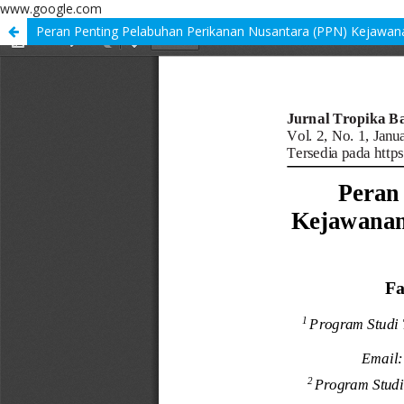
www.google.com
Peran Penting Pelabuhan Perikanan Nusantara (PPN) Kejawana