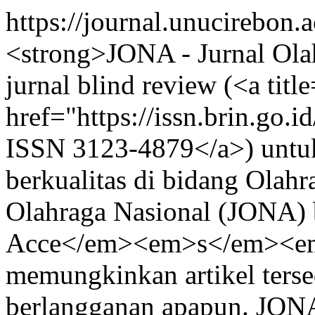
https://journal.unucirebon.
<strong>JONA - Jurnal Ola
jurnal blind review (<a tit
href="https://issn.brin.go.
ISSN 3123-4879</a>) untuk 
berkualitas di bidang Olahr
Olahraga Nasional (JONA)
Acce</em><em>s</em><em
memungkinkan artikel tersed
berlangganan apapun. JONA t