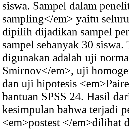
siswa. Sampel dalam peneli
sampling</em> yaitu seluru
dipilih dijadikan sampel pen
sampel sebanyak 30 siswa. T
digunakan adalah uji norm
Smirnov</em>, uji homoge
dan uji hipotesis <em>Pai
bantuan SPSS 24. Hasil dari
kesimpulan bahwa terjadi p
<em>postest </em>dilihat 