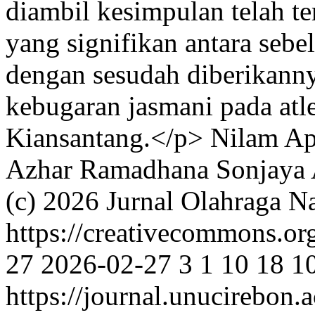
diambil kesimpulan telah t
yang signifikan antara seb
dengan sesudah diberikanny
kebugaran jasmani pada atl
Kiansantang.</p>
Nilam Apr
Azhar Ramadhana Sonjaya
(c) 2026 Jurnal Olahraga N
https://creativecommons.org
27
2026-02-27
3
1
10
18
1
https://journal.unucirebon.