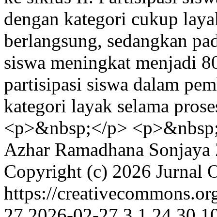
dengan kategori cukup laya
berlangsung, sedangkan pada 
siswa meningkat menjadi 80%
partisipasi siswa dalam pe
kategori layak selama pros
<p>&nbsp;</p> <p>&nbsp
Azhar Ramadhana Sonjaya
Copyright (c) 2026 Jurnal 
https://creativecommons.org
27
2026-02-27
3
1
24
30
1