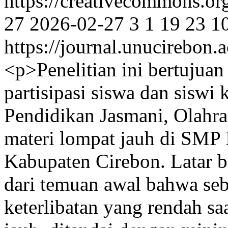
https://creativecommons.org
27
2026-02-27
3
1
19
23
1
https://journal.unucirebon.
<p>Penelitian ini bertuju
partisipasi siswa dan siswi
Pendidikan Jasmani, Olahr
materi lompat jauh di SMP 
Kabupaten Cirebon. Latar be
dari temuan awal bahwa se
keterlibatan yang rendah sa