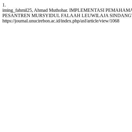
1.
iming_fahmil25, Ahmad Muthohar. IMPLEMENTASI PE
PESANTREN MURSYIDUL FALAAH LEUWILAJA SINDANGWANGI MAJAL
https://journal.unucirebon.ac.id/index.php/asf/article/view/1068